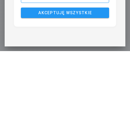
AKCEPTUJĘ WSZYSTKIE
ŚLEDŹ NAS
Kształcimy praktycznie.
Akademia Nauk Stosowanych Angelusa Silesiusa w Wałbrzychu.