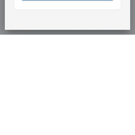
ŚLEDŹ NAS
Kształcimy praktycznie.
Akademia Nauk Stosowanych Angelusa Silesiusa w Wałbrzychu.
DLA KANDYDATA
IRK – Zapisz się online