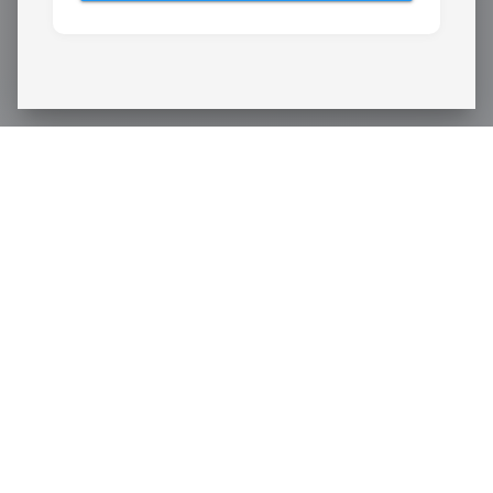
ŚLEDŹ NAS
Kształcimy praktycznie.
Akademia Nauk Stosowanych Angelusa Silesiusa w Wałbrzychu.
DLA KANDYDATA
IRK – Zapisz się online